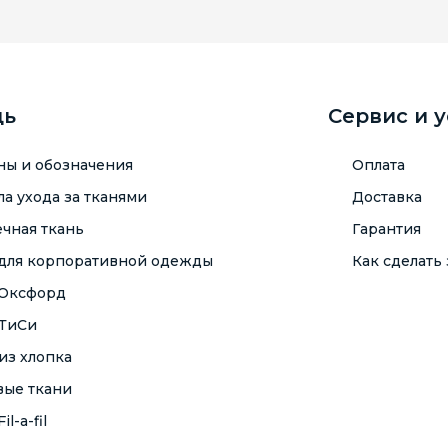
щь
Сервис и 
ны и обозначения
Оплата
а ухода за тканями
Доставка
чная ткань
Гарантия
 для корпоративной одежды
Как сделать 
 Оксфорд
 ТиСи
из хлопка
вые ткани
il-a-fil