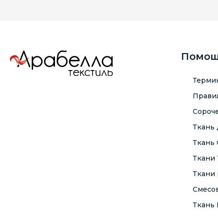
Помо
Терми
Правил
Сороче
Ткань
Ткань
Ткани
Ткани 
Смесо
Ткань F