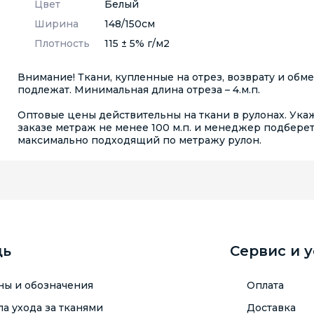
Цвет
Белый
Ширина
148/150см
Плотность
115 ± 5% г/м2
Внимание! Ткани, купленные на отрез, возврату и обм
подлежат. Минимальная длина отреза – 4.м.п.
Оптовые цены действительны на ткани в рулонах. Ука
заказе метраж не менее 100 м.п. и менеджер подбере
максимально подходящий по метражу рулон.
щь
Сервис и 
ны и обозначения
Оплата
а ухода за тканями
Доставка