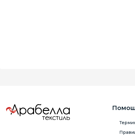
Помо
Терми
Правил