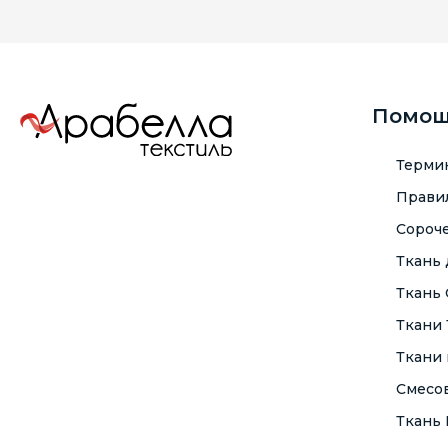
Помо
Терми
Правил
Сороче
Ткань
Ткань
Ткани
Ткани 
Смесо
Ткань F