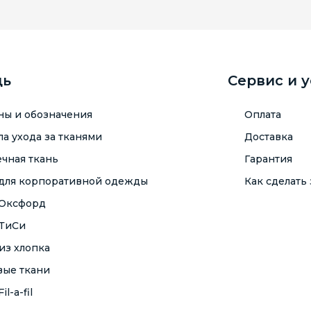
щь
Сервис и 
ны и обозначения
Оплата
а ухода за тканями
Доставка
чная ткань
Гарантия
 для корпоративной одежды
Как сделать 
 Оксфорд
 ТиСи
из хлопка
вые ткани
il-a-fil