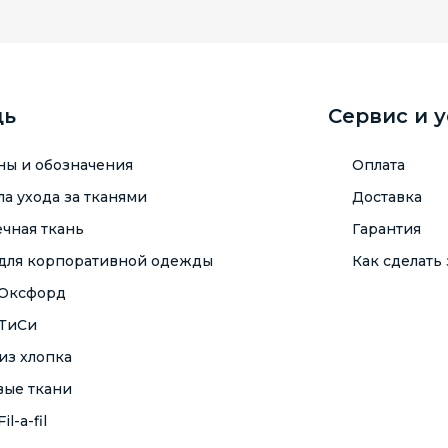
щь
Сервис и 
ны и обозначения
Оплата
а ухода за тканями
Доставка
чная ткань
Гарантия
 для корпоративной одежды
Как сделать 
 Оксфорд
 ТиСи
из хлопка
вые ткани
il-a-fil