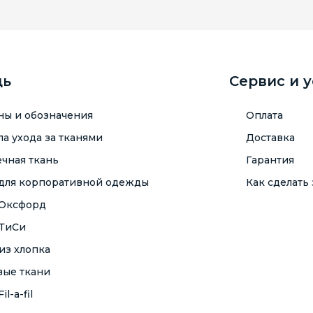
щь
Сервис и 
ны и обозначения
Оплата
а ухода за тканями
Доставка
чная ткань
Гарантия
 для корпоративной одежды
Как сделать 
 Оксфорд
 ТиСи
из хлопка
вые ткани
il-a-fil