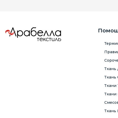
Помо
Терми
Правил
Сороче
Ткань
Ткань
Ткани
Ткани 
Смесо
Ткань F