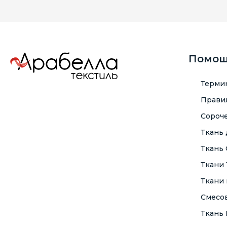
Помо
Терми
Правил
Сороче
Ткань
Ткань
Ткани
Ткани 
Смесо
Ткань F