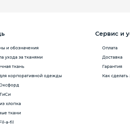
щь
Сервис и 
ны и обозначения
Оплата
а ухода за тканями
Доставка
чная ткань
Гарантия
 для корпоративной одежды
Как сделать 
 Оксфорд
 ТиСи
из хлопка
вые ткани
il-a-fil