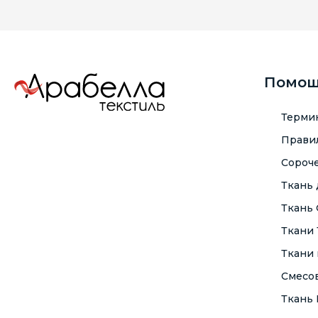
Помо
Терми
Правил
Сороче
Ткань
Ткань
Ткани
Ткани 
Смесо
Ткань F