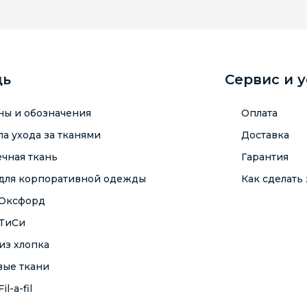
щь
Сервис и 
ны и обозначения
Оплата
а ухода за тканями
Доставка
чная ткань
Гарантия
 для корпоративной одежды
Как сделать 
 Оксфорд
 ТиСи
из хлопка
вые ткани
il-a-fil