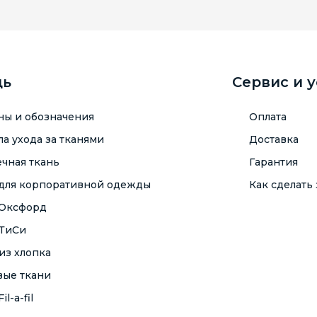
щь
Сервис и 
ны и обозначения
Оплата
а ухода за тканями
Доставка
чная ткань
Гарантия
 для корпоративной одежды
Как сделать 
 Оксфорд
 ТиСи
из хлопка
вые ткани
il-a-fil