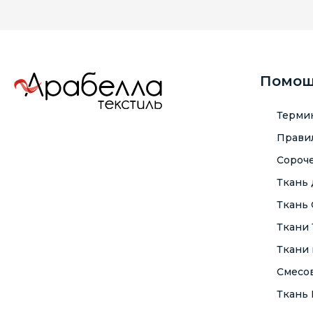
Помо
Терми
Правил
Сороче
Ткань
Ткань
Ткани
Ткани 
Смесо
Ткань F