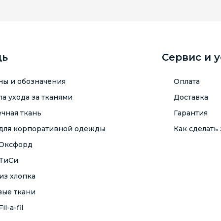
щь
Сервис и 
ны и обозначения
Оплата
а ухода за тканями
Доставка
чная ткань
Гарантия
 для корпоративной одежды
Как сделать 
 Оксфорд
 ТиСи
из хлопка
вые ткани
il-a-fil