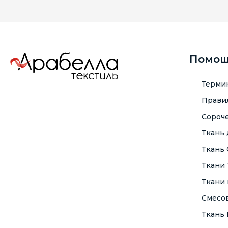
Помо
Терми
Правил
Сороче
Ткань
Ткань
Ткани
Ткани 
Смесо
Ткань F