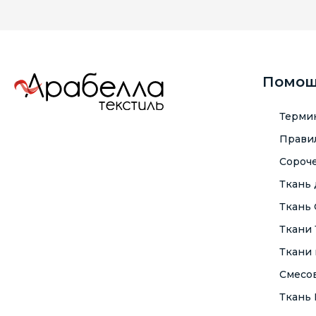
Помо
Терми
Правил
Сороче
Ткань
Ткань
Ткани
Ткани 
Смесо
Ткань F