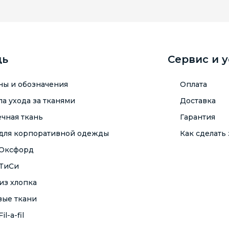
щь
Сервис и 
ны и обозначения
Оплата
а ухода за тканями
Доставка
чная ткань
Гарантия
 для корпоративной одежды
Как сделать 
 Оксфорд
 ТиСи
из хлопка
вые ткани
il-a-fil