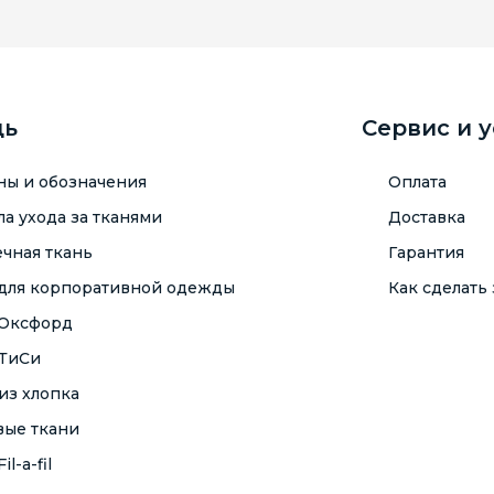
щь
Сервис и 
ны и обозначения
Оплата
а ухода за тканями
Доставка
чная ткань
Гарантия
 для корпоративной одежды
Как сделать 
 Оксфорд
 ТиСи
из хлопка
вые ткани
il-a-fil