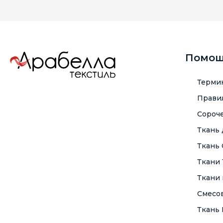
Помо
Терми
Правил
Сороче
Ткань
Ткань
Ткани
Ткани 
Смесо
Ткань F