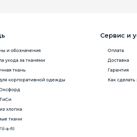
щь
Сервис и 
ны и обозначения
Оплата
а ухода за тканями
Доставка
чная ткань
Гарантия
 для корпоративной одежды
Как сделать 
 Оксфорд
 ТиСи
из хлопка
вые ткани
il-a-fil