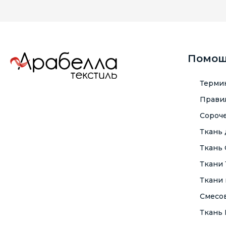
Помо
Терми
Правил
Сороче
Ткань
Ткань
Ткани
Ткани 
Смесо
Ткань F