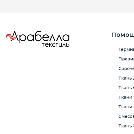
Помо
Терми
Правил
Сороче
Ткань
Ткань
Ткани
Ткани 
Смесо
Ткань F