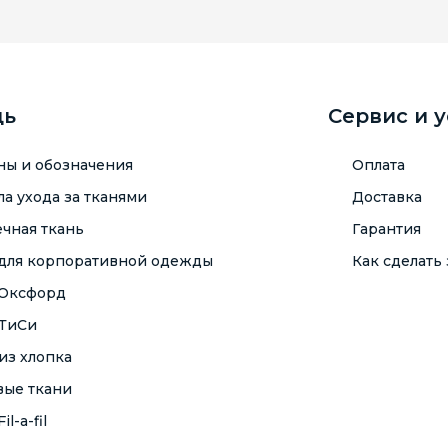
щь
Сервис и 
ны и обозначения
Оплата
а ухода за тканями
Доставка
чная ткань
Гарантия
 для корпоративной одежды
Как сделать 
 Оксфорд
 ТиСи
из хлопка
вые ткани
il-a-fil