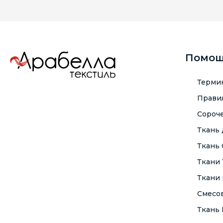
Помо
Терми
Правил
Сороче
Ткань
Ткань
Ткани
Ткани 
Смесо
Ткань F