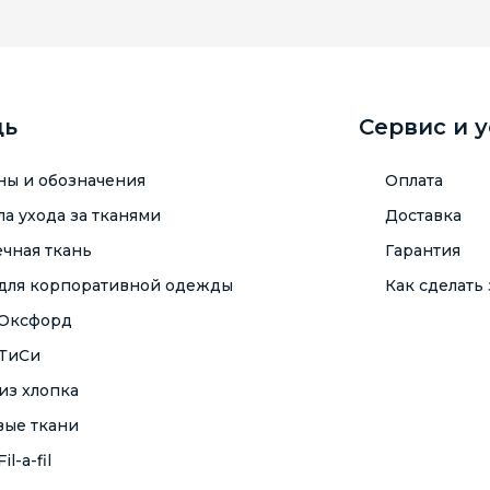
щь
Сервис и 
ны и обозначения
Оплата
а ухода за тканями
Доставка
чная ткань
Гарантия
 для корпоративной одежды
Как сделать 
 Оксфорд
 ТиСи
из хлопка
вые ткани
il-a-fil