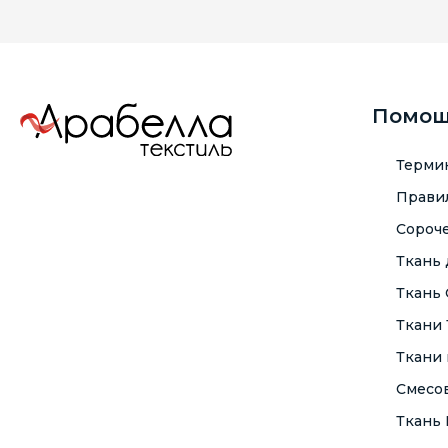
Помо
Терми
Правил
Сороче
Ткань
Ткань
Ткани
Ткани 
Смесо
Ткань F