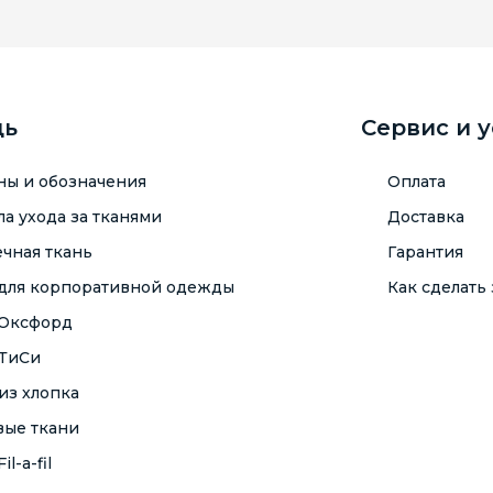
щь
Сервис и 
ны и обозначения
Оплата
а ухода за тканями
Доставка
чная ткань
Гарантия
 для корпоративной одежды
Как сделать 
 Оксфорд
 ТиСи
из хлопка
вые ткани
il-a-fil