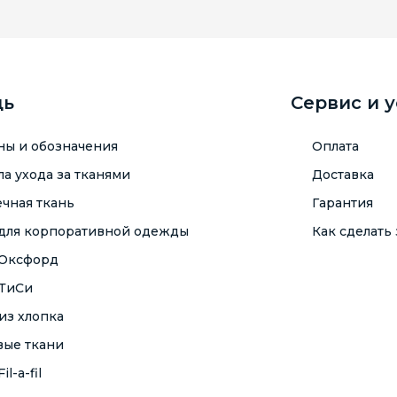
щь
Сервис и 
ны и обозначения
Оплата
а ухода за тканями
Доставка
чная ткань
Гарантия
 для корпоративной одежды
Как сделать 
 Оксфорд
 ТиСи
из хлопка
вые ткани
il-a-fil