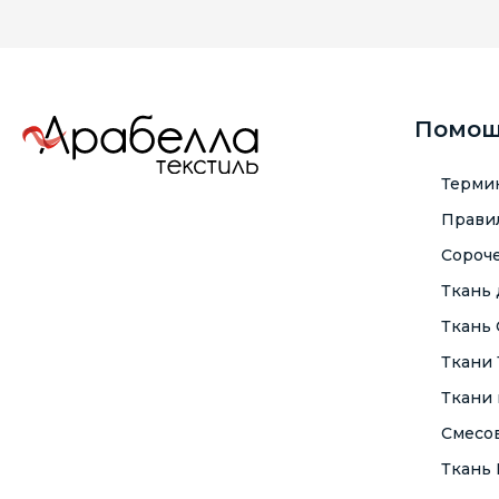
Помо
Терми
Правил
Сороче
Ткань
Ткань
Ткани
Ткани 
Смесо
Ткань F