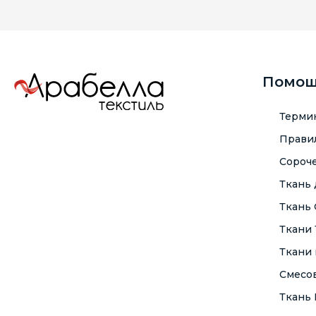
Помо
Терми
Правил
Сороче
Ткань
Ткань
Ткани
Ткани 
Смесо
Ткань F