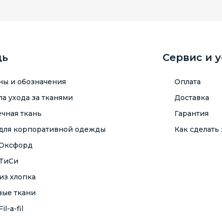
щь
Сервис и 
ны и обозначения
Оплата
а ухода за тканями
Доставка
чная ткань
Гарантия
 для корпоративной одежды
Как сделать 
 Оксфорд
 ТиСи
из хлопка
вые ткани
il-a-fil