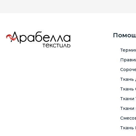
Помо
Терми
Правил
Сороче
Ткань
Ткань
Ткани
Ткани 
Смесо
Ткань F