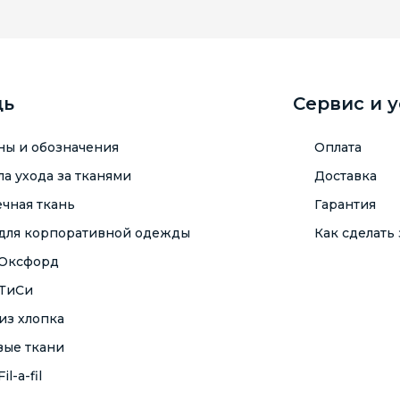
щь
Сервис и 
ны и обозначения
Оплата
а ухода за тканями
Доставка
чная ткань
Гарантия
 для корпоративной одежды
Как сделать 
 Оксфорд
 ТиСи
из хлопка
вые ткани
il-a-fil