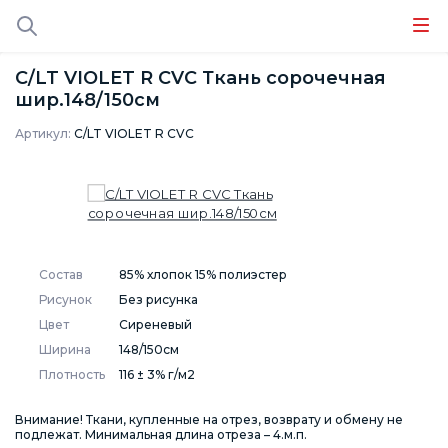
C/LT VIOLET R CVC Ткань сорочечная
шир.148/150см
Артикул:
C/LT VIOLET R CVC
Состав
85% хлопок 15% полиэстер
Рисунок
Без рисунка
Цвет
Сиреневый
Ширина
148/150см
Плотность
116 ± 3% г/м2
Внимание! Ткани, купленные на отрез, возврату и обмену не
подлежат. Минимальная длина отреза – 4.м.п.