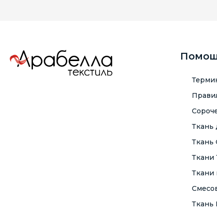
Помо
Терми
Правил
Сороче
Ткань
Ткань
Ткани
Ткани 
Смесо
Ткань F