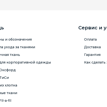
щь
Сервис и 
ны и обозначения
Оплата
а ухода за тканями
Доставка
чная ткань
Гарантия
 для корпоративной одежды
Как сделать 
 Оксфорд
 ТиСи
из хлопка
вые ткани
il-a-fil