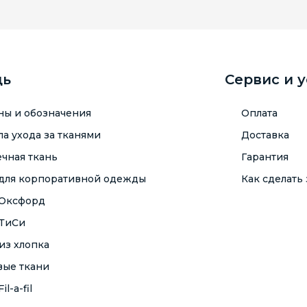
щь
Сервис и 
ны и обозначения
Оплата
а ухода за тканями
Доставка
чная ткань
Гарантия
 для корпоративной одежды
Как сделать 
 Оксфорд
 ТиСи
из хлопка
вые ткани
il-a-fil