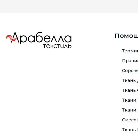
Помо
Терми
Правил
Сороче
Ткань
Ткань
Ткани
Ткани 
Смесо
Ткань F