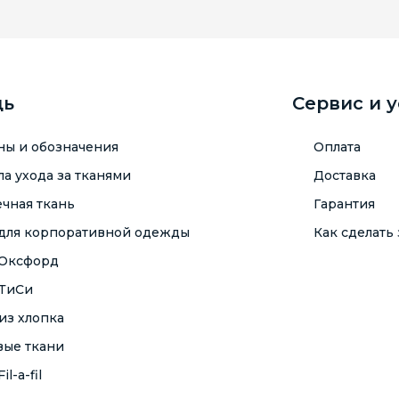
щь
Сервис и 
ны и обозначения
Оплата
а ухода за тканями
Доставка
чная ткань
Гарантия
 для корпоративной одежды
Как сделать 
 Оксфорд
 ТиСи
из хлопка
вые ткани
il-a-fil