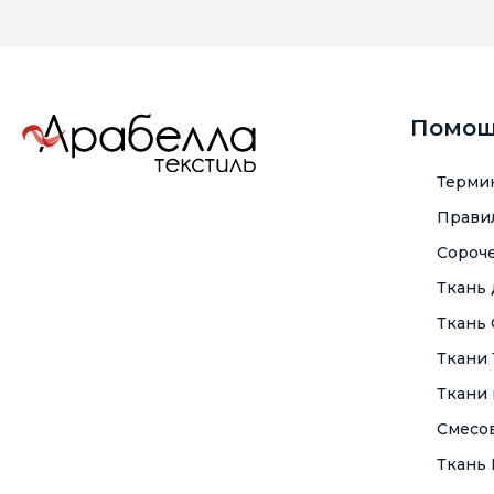
Помо
Терми
Правил
Сороче
Ткань
Ткань
Ткани
Ткани 
Смесо
Ткань F