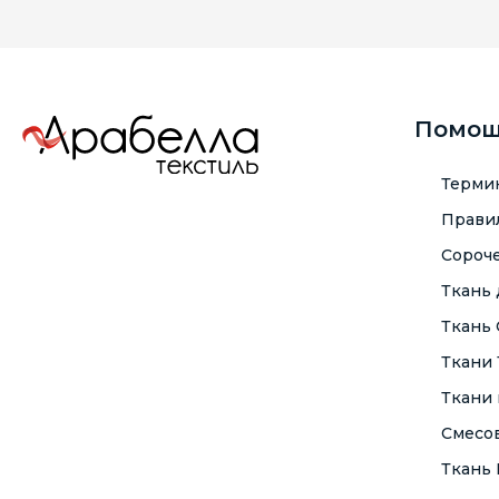
Помо
Терми
Правил
Сороче
Ткань
Ткань
Ткани
Ткани 
Смесо
Ткань F