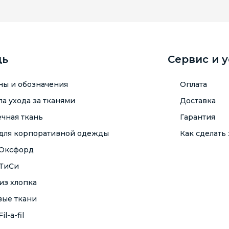
щь
Сервис и 
ны и обозначения
Оплата
а ухода за тканями
Доставка
чная ткань
Гарантия
 для корпоративной одежды
Как сделать 
 Оксфорд
 ТиСи
из хлопка
вые ткани
il-a-fil