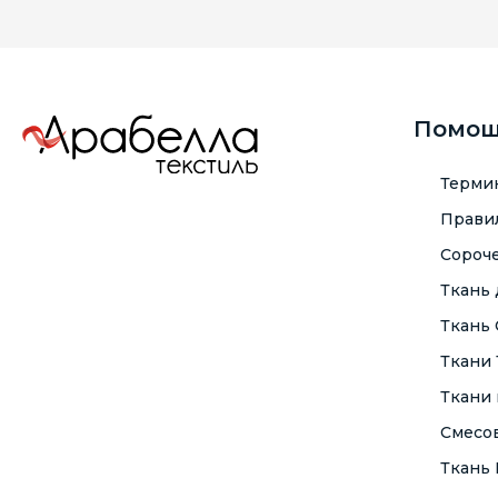
Помо
Терми
Правил
Сороче
Ткань
Ткань
Ткани
Ткани 
Смесо
Ткань F