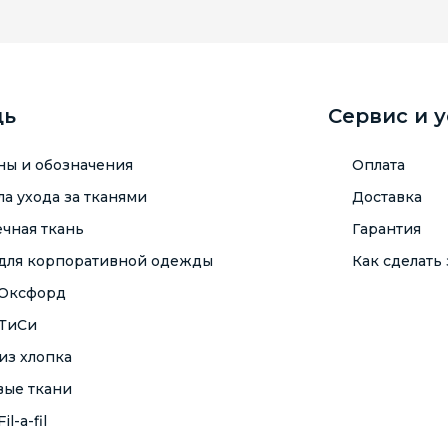
щь
Сервис и 
ны и обозначения
Оплата
а ухода за тканями
Доставка
чная ткань
Гарантия
 для корпоративной одежды
Как сделать 
 Оксфорд
 ТиСи
из хлопка
вые ткани
il-a-fil