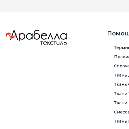
Помо
Терми
Правил
Сороче
Ткань
Ткань
Ткани
Ткани 
Смесо
Ткань F