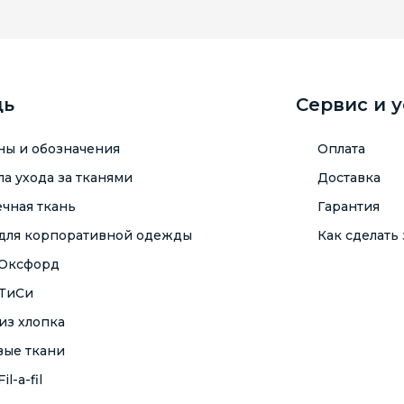
щь
Сервис и 
ны и обозначения
Оплата
а ухода за тканями
Доставка
чная ткань
Гарантия
 для корпоративной одежды
Как сделать 
 Оксфорд
 ТиСи
из хлопка
вые ткани
il-a-fil