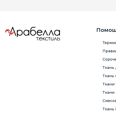
Помо
Терми
Правил
Сороче
Ткань
Ткань
Ткани
Ткани 
Смесо
Ткань F