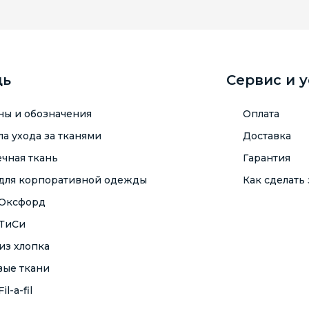
щь
Сервис и 
ны и обозначения
Оплата
а ухода за тканями
Доставка
чная ткань
Гарантия
 для корпоративной одежды
Как сделать 
 Оксфорд
 ТиСи
из хлопка
вые ткани
il-a-fil