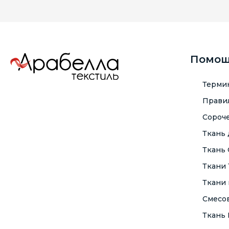
Помо
Терми
Правил
Сороче
Ткань
Ткань
Ткани
Ткани 
Смесо
Ткань F