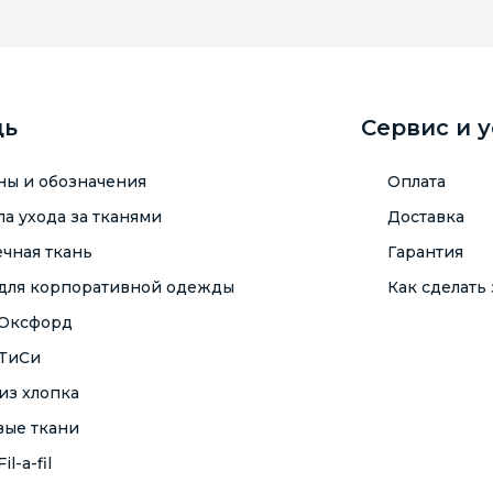
щь
Сервис и 
ны и обозначения
Оплата
а ухода за тканями
Доставка
чная ткань
Гарантия
 для корпоративной одежды
Как сделать 
 Оксфорд
 ТиСи
из хлопка
вые ткани
il-a-fil