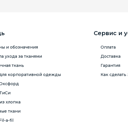
щь
Сервис и 
ны и обозначения
Оплата
а ухода за тканями
Доставка
чная ткань
Гарантия
 для корпоративной одежды
Как сделать 
 Оксфорд
 ТиСи
из хлопка
вые ткани
il-a-fil