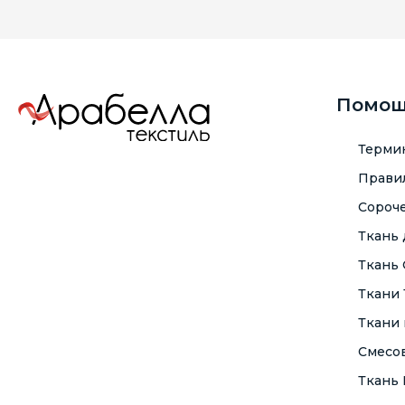
Помо
Терми
Правил
Сороче
Ткань
Ткань
Ткани
Ткани 
Смесо
Ткань F