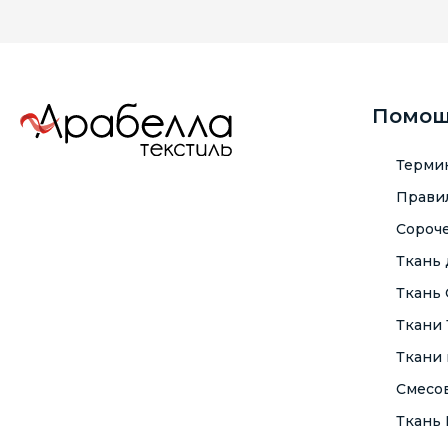
Помо
Терми
Правил
Сороче
Ткань
Ткань
Ткани
Ткани 
Смесо
Ткань F