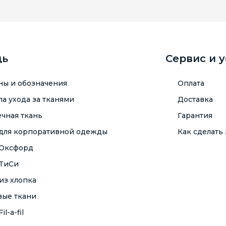
щь
Сервис и 
ны и обозначения
Оплата
а ухода за тканями
Доставка
чная ткань
Гарантия
 для корпоративной одежды
Как сделать 
 Оксфорд
 ТиСи
из хлопка
вые ткани
il-a-fil