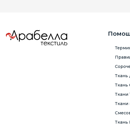
Помо
Терми
Правил
Сороче
Ткань
Ткань
Ткани
Ткани 
Смесо
Ткань F