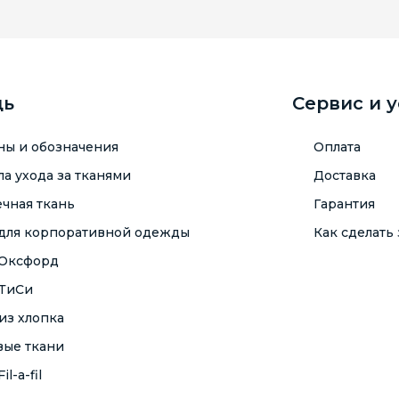
щь
Сервис и 
ны и обозначения
Оплата
а ухода за тканями
Доставка
чная ткань
Гарантия
 для корпоративной одежды
Как сделать 
 Оксфорд
 ТиСи
из хлопка
вые ткани
il-a-fil