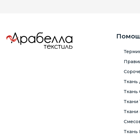
Помо
Терми
Правил
Сороче
Ткань
Ткань
Ткани
Ткани 
Смесо
Ткань F