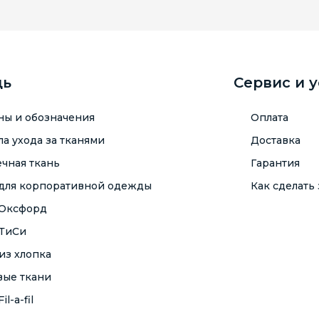
щь
Сервис и 
ны и обозначения
Оплата
а ухода за тканями
Доставка
чная ткань
Гарантия
 для корпоративной одежды
Как сделать 
 Оксфорд
 ТиСи
из хлопка
вые ткани
il-a-fil