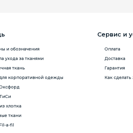
щь
Сервис и 
ны и обозначения
Оплата
а ухода за тканями
Доставка
чная ткань
Гарантия
 для корпоративной одежды
Как сделать 
 Оксфорд
 ТиСи
из хлопка
вые ткани
il-a-fil