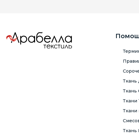
Помо
Терми
Правил
Сороче
Ткань
Ткань
Ткани
Ткани 
Смесо
Ткань F