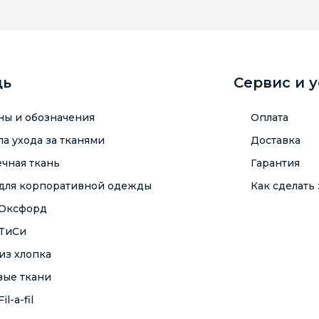
щь
Сервис и 
ны и обозначения
Оплата
а ухода за тканями
Доставка
чная ткань
Гарантия
 для корпоративной одежды
Как сделать 
 Оксфорд
 ТиСи
из хлопка
вые ткани
il-a-fil