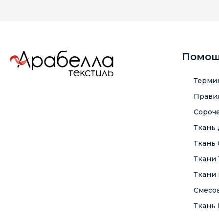
Помо
Терми
Правил
Сороче
Ткань
Ткань
Ткани
Ткани 
Смесо
Ткань F