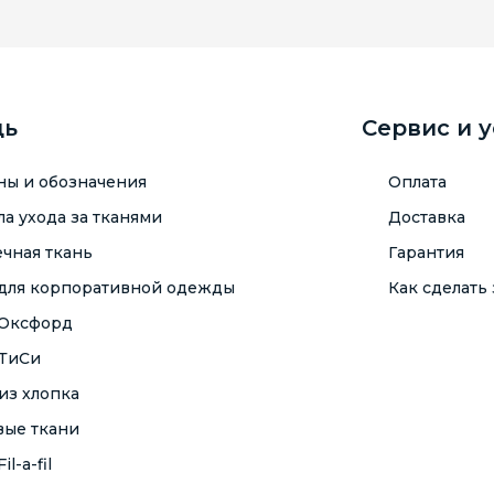
щь
Сервис и 
ны и обозначения
Оплата
а ухода за тканями
Доставка
чная ткань
Гарантия
 для корпоративной одежды
Как сделать 
 Оксфорд
 ТиСи
из хлопка
вые ткани
il-a-fil