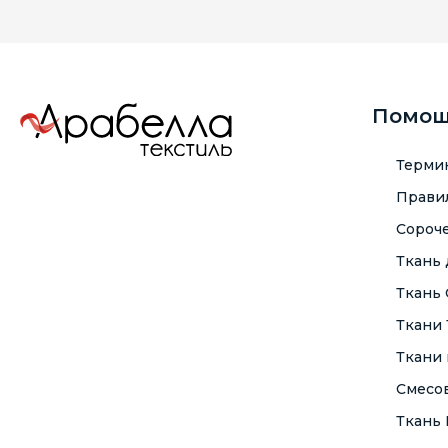
Помо
Терми
Правил
Сороче
Ткань
Ткань
Ткани
Ткани 
Смесо
Ткань F