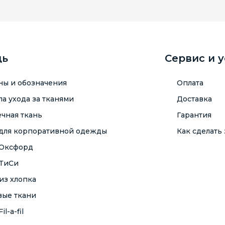
щь
Сервис и 
ны и обозначения
Оплата
а ухода за тканями
Доставка
чная ткань
Гарантия
 для корпоративной одежды
Как сделать 
 Оксфорд
 ТиСи
из хлопка
вые ткани
il-a-fil