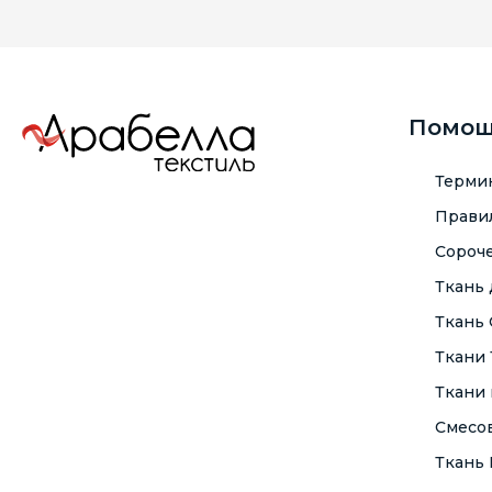
Помо
Терми
Правил
Сороче
Ткань
Ткань
Ткани
Ткани 
Смесо
Ткань F