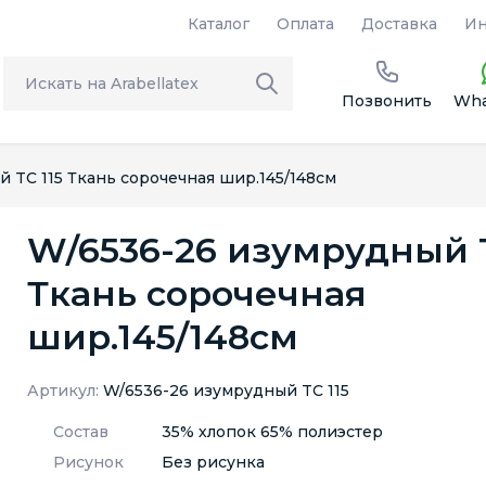
Каталог
Оплата
Доставка
Ин
Позвонить
Wha
 TC 115 Ткань сорочечная шир.145/148см
W/6536-26 изумрудный T
Ткань сорочечная
шир.145/148см
Артикул:
W/6536-26 изумрудный TC 115
Состав
35% хлопок 65% полиэстер
Рисунок
Без рисунка