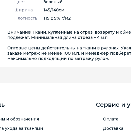
Цвет
Зеленый
Ширина
145/148см
Плотность
115 ± 5% г/м2
Внимание! Ткани, купленные на отрез, возврату и обм
подлежат. Минимальная длина отреза – 4.м.п.
Оптовые цены действительны на ткани в рулонах. Ука
заказе метраж не менее 100 м.п. и менеджер подбере
максимально подходящий по метражу рулон.
щь
Сервис и 
ны и обозначения
Оплата
а ухода за тканями
Доставка