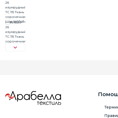
Помо
Терми
Правил