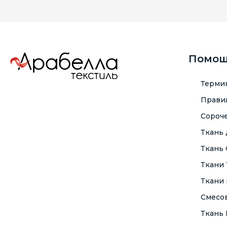
Помо
Терми
Правил
Сороче
Ткань
Ткань
Ткани
Ткани 
Смесо
Ткань F