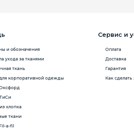
щь
Сервис и 
ны и обозначения
Оплата
а ухода за тканями
Доставка
чная ткань
Гарантия
 для корпоративной одежды
Как сделать 
 Оксфорд
 ТиСи
из хлопка
вые ткани
il-a-fil