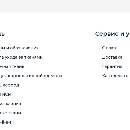
щь
Сервис и 
ны и обозначения
Оплата
а ухода за тканями
Доставка
чная ткань
Гарантия
 для корпоративной одежды
Как сделать 
 Оксфорд
 ТиСи
из хлопка
вые ткани
il-a-fil