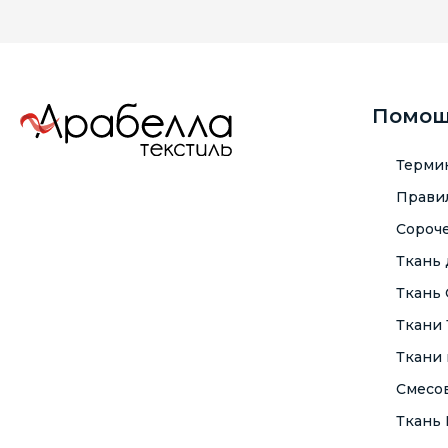
Помо
Терми
Правил
Сороче
Ткань
Ткань
Ткани
Ткани 
Смесо
Ткань F