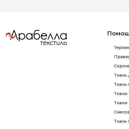
Помо
Терми
Правил
Сороче
Ткань
Ткань
Ткани
Ткани 
Смесо
Ткань F