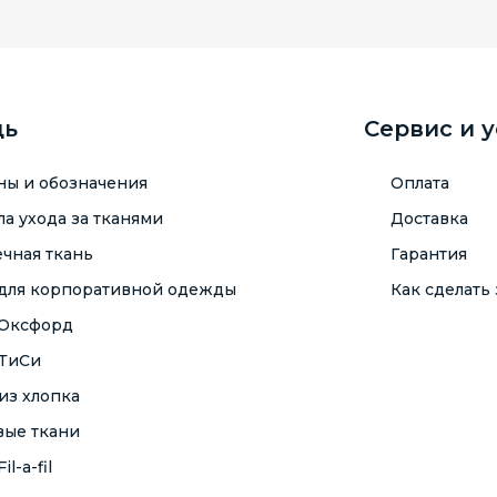
щь
Сервис и 
ны и обозначения
Оплата
а ухода за тканями
Доставка
чная ткань
Гарантия
 для корпоративной одежды
Как сделать 
 Оксфорд
 ТиСи
из хлопка
вые ткани
il-a-fil