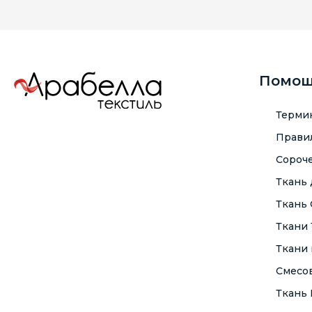
Помо
Терми
Правил
Сороче
Ткань
Ткань
Ткани
Ткани 
Смесо
Ткань F