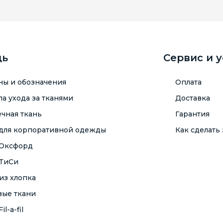
щь
Сервис и 
ны и обозначения
Оплата
а ухода за тканями
Доставка
чная ткань
Гарантия
 для корпоративной одежды
Как сделать 
 Оксфорд
 ТиСи
из хлопка
вые ткани
il-a-fil