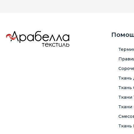
Помо
Терми
Правил
Сороче
Ткань
Ткань
Ткани
Ткани 
Смесо
Ткань F