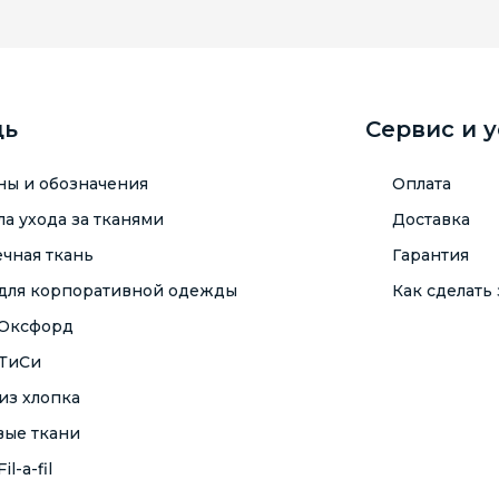
щь
Сервис и 
ны и обозначения
Оплата
а ухода за тканями
Доставка
чная ткань
Гарантия
 для корпоративной одежды
Как сделать 
 Оксфорд
 ТиСи
из хлопка
вые ткани
il-a-fil