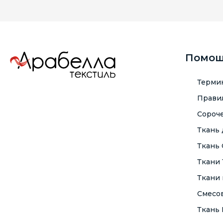
Помо
Терми
Правил
Сороче
Ткань
Ткань
Ткани
Ткани 
Смесо
Ткань F