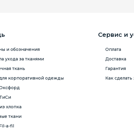
щь
Сервис и 
ны и обозначения
Оплата
а ухода за тканями
Доставка
чная ткань
Гарантия
 для корпоративной одежды
Как сделать 
 Оксфорд
 ТиСи
из хлопка
вые ткани
il-a-fil