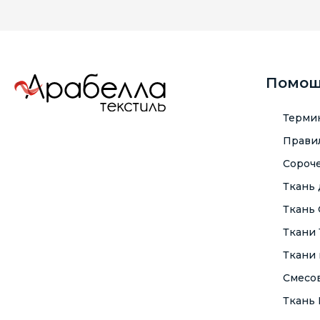
Помо
Терми
Правил
Сороче
Ткань
Ткань
Ткани
Ткани 
Смесо
Ткань F