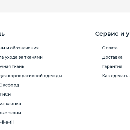
щь
Сервис и 
ны и обозначения
Оплата
а ухода за тканями
Доставка
чная ткань
Гарантия
 для корпоративной одежды
Как сделать 
 Оксфорд
 ТиСи
из хлопка
вые ткани
il-a-fil