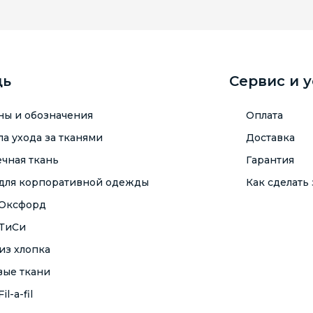
щь
Сервис и 
ны и обозначения
Оплата
а ухода за тканями
Доставка
чная ткань
Гарантия
 для корпоративной одежды
Как сделать 
 Оксфорд
 ТиСи
из хлопка
вые ткани
il-a-fil