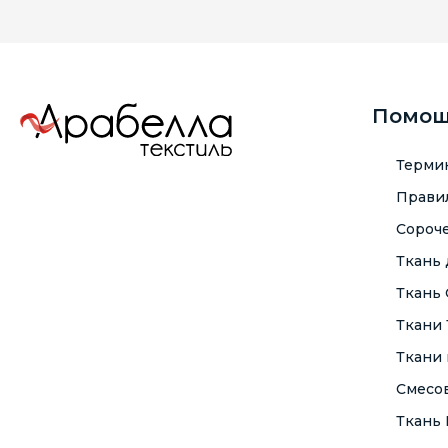
Помо
Терми
Правил
Сороче
Ткань
Ткань
Ткани
Ткани 
Смесо
Ткань F