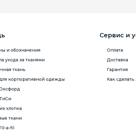
щь
Сервис и 
ны и обозначения
Оплата
а ухода за тканями
Доставка
чная ткань
Гарантия
 для корпоративной одежды
Как сделать 
 Оксфорд
 ТиСи
из хлопка
вые ткани
il-a-fil