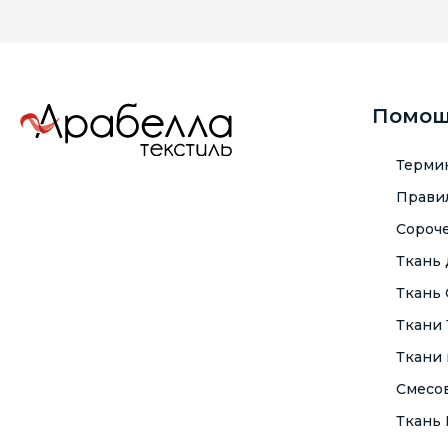
Помо
Терми
Правил
Сороче
Ткань
Ткань
Ткани
Ткани 
Смесо
Ткань F