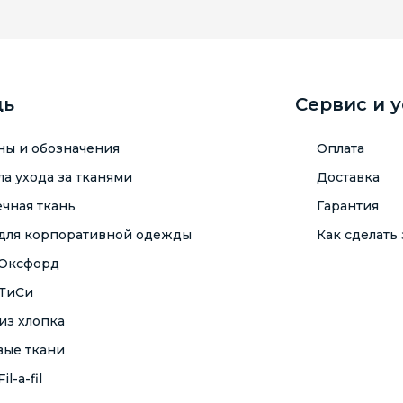
щь
Сервис и 
ны и обозначения
Оплата
а ухода за тканями
Доставка
чная ткань
Гарантия
 для корпоративной одежды
Как сделать 
 Оксфорд
 ТиСи
из хлопка
вые ткани
il-a-fil