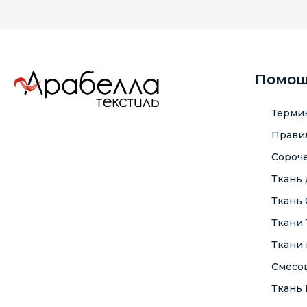
Помо
Терми
Правил
Сороче
Ткань
Ткань
Ткани
Ткани 
Смесо
Ткань F