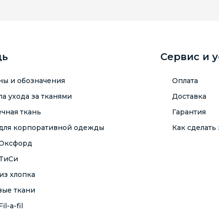
щь
Сервис и 
ны и обозначения
Оплата
а ухода за тканями
Доставка
чная ткань
Гарантия
 для корпоративной одежды
Как сделать 
 Оксфорд
 ТиСи
из хлопка
вые ткани
il-a-fil