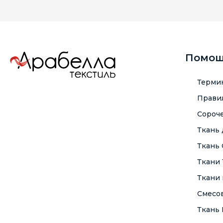
Помо
Терми
Правил
Сороче
Ткань
Ткань
Ткани
Ткани 
Смесо
Ткань F