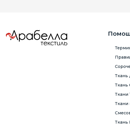
Помо
Терми
Правил
Сороче
Ткань
Ткань
Ткани
Ткани 
Смесо
Ткань F