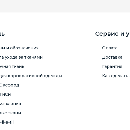
щь
Сервис и 
ны и обозначения
Оплата
а ухода за тканями
Доставка
чная ткань
Гарантия
 для корпоративной одежды
Как сделать 
 Оксфорд
 ТиСи
из хлопка
вые ткани
il-a-fil