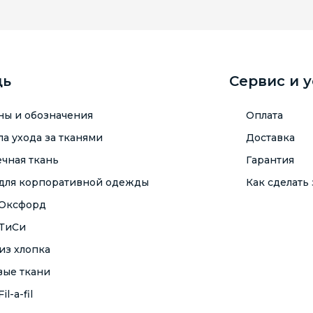
щь
Сервис и 
ны и обозначения
Оплата
а ухода за тканями
Доставка
чная ткань
Гарантия
 для корпоративной одежды
Как сделать 
 Оксфорд
 ТиСи
из хлопка
вые ткани
il-a-fil