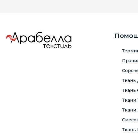
Помо
Терми
Правил
Сороче
Ткань
Ткань
Ткани
Ткани 
Смесо
Ткань F