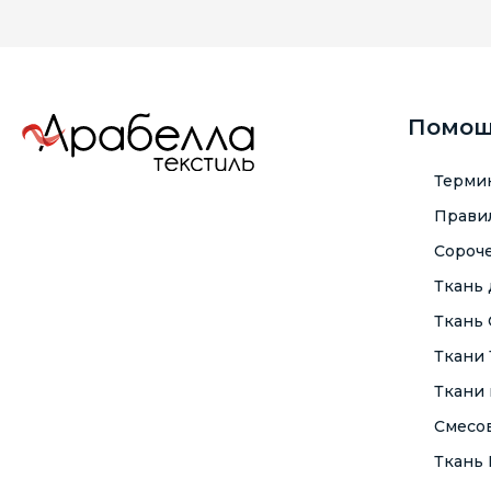
Помо
Терми
Правил
Сороче
Ткань
Ткань
Ткани
Ткани 
Смесо
Ткань F