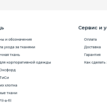
щь
Сервис и 
ны и обозначения
Оплата
а ухода за тканями
Доставка
чная ткань
Гарантия
 для корпоративной одежды
Как сделать 
 Оксфорд
 ТиСи
из хлопка
вые ткани
il-a-fil